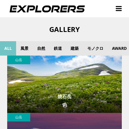
GALLERY
ALL
風景
自然
鉄道
建築
モノクロ
AWARD
山岳
焼石岳
山岳