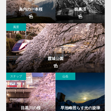
為内の一本桜
猊鼻渓
風景
霞城公園
スナップ
山岳
目黒川の桜
早池峰照らす光の旋律