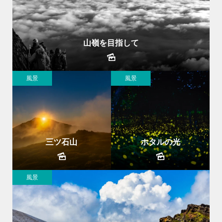
山嶺を目指して
風景
風景
三ツ石山
ホタルの光
風景