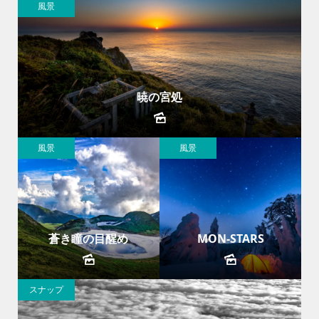
風景
暁の宮処
風景
風景
蒼き瞳の目醒め
MON-STARS
スナップ