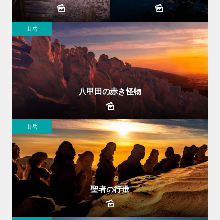
山岳
八甲田の赤き怪物
山岳
聖者の行進