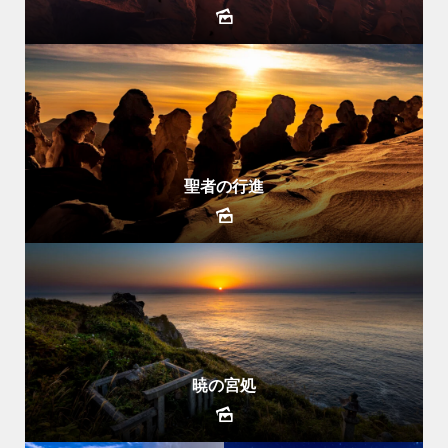
聖者の行進
暁の宮処