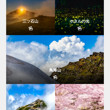
三ツ石山
ホタルの光
鳥海山