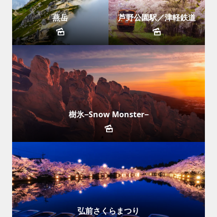
燕岳
芦野公園駅／津軽鉄道
樹氷−Snow Monster−
弘前さくらまつり