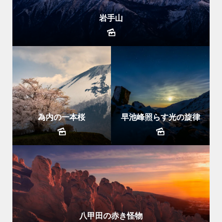
岩手山
為内の一本桜
早池峰照らす光の旋律
八甲田の赤き怪物